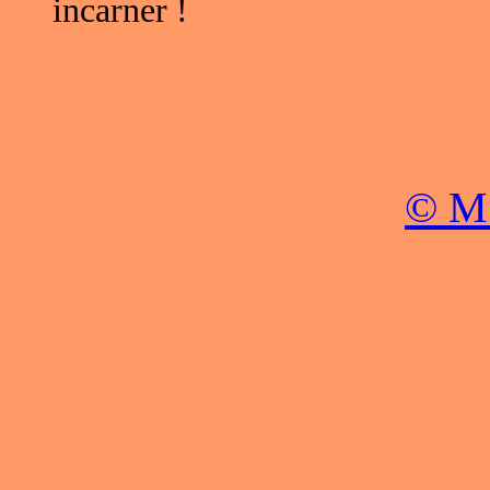
incarner !
© M.