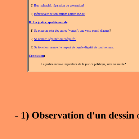
2)
But recherché: réparation ou prévention?
3)
Bénéficiaire de son action: l'ordre social?
II. La justice, qualité morale
1)
Sa place au sein des autres "vertus": une vertu parmi d'autres
?
2)
Sa norme: l'égalité" ou "l'équité"?
3)
Sa fonction: assurer le respect de l'égale dignité de tout homme.
Conclusion
:
La justice morale inspiratrice de la justice politique, rêve ou réalité?
- 1) Observation d'un dessin