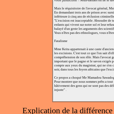
votre juridiction ? Nous-mêmes on ne le sava
Mais le réquisitoire de l'avocat général, M
En demandant trois ans de prison avec sursi
inférieure à cinq ans de réclusion criminel
"L'excision est inacceptable. Absoudre de t
enfants qui vivent sur notre sol et leur refus
balayé d'un geste les arguments des scienti
Vous n'êtes pas des ethnologues, vous n'êtes
Fatalisme
Mme Keita appartenait à une caste d'ancien
les excisions. C'est tout ce que l'on sait d'
compréhension de son rôle. Mais l'avocat géné
important que le pagne et le savon exigés p
compte aux yeux du magistrat, qui ne s'en ca
soir, dans tous les foyers africains que l'e
Ce propos a choqué Me Mamadou Sawadogo, 
Pour montrer que nous sommes prêts a tout 
hâtivement des gens qui ne sont pas des dé
injuste" .
Explication de la différence 