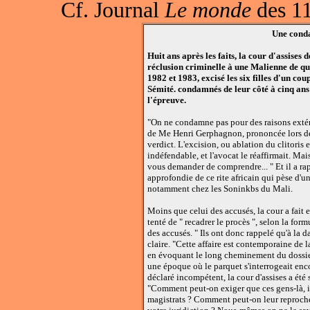
Cf. Journal
Le monde
des 1
Une cond
Huit ans après les faits, la cour d'assises
réclusion criminelle à une Malienne de q
1982 et 1983, excisé les six filles d'un co
Sémité. condamnés de leur côté à cinq ans 
l'épreuve.
"On ne condamne pas pour des raisons extéri
de Me Henri Gerphagnon, prononcée lors de s
verdict. L'excision, ou ablation du clitoris et
indéfendable, et l'avocat le réaffirmait. Mai
vous demander de comprendre... " Et il a ra
approfondie de ce rite africain qui pèse d'u
notamment chez les Soninkbs du Mali.
Moins que celui des accusés, la cour a fait en
tenté de " recadrer le procès ", selon la f
des accusés. " Ils ont donc rappelé qu'à la da
claire. "Cette affaire est contemporaine de
en évoquant le long cheminement du dossier
une époque où le parquet s'interrogeait enco
déclaré incompétent, la cour d'assises a été s
"Comment peut-on exiger que ces gens-là, il
magistrats ? Comment peut-on leur reprocher